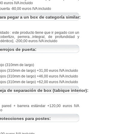
0 euros IVA incluido
 puerta -80,00 euros IVA incluido
ara pegar a un box de categoría similar:
uidado : este producto tiene que ir pegado con un
obertizo, perrera...integral, de profundidad y
idéntico]. -200,00 euros IVA incluido
errojos de puerta:
rojo (310mm de largo)
ojos (310mm de largo) +31,00 euros IVA incluido
ojos (310mm de largo) +46,00 euros IVA incluido
ojos (310mm de largo) +62,00 euros IVA incluido
eja de separación de box (tabique interior):
 pared + barrera estándar +120,00 euros IVA
do
rotecciones para postes: