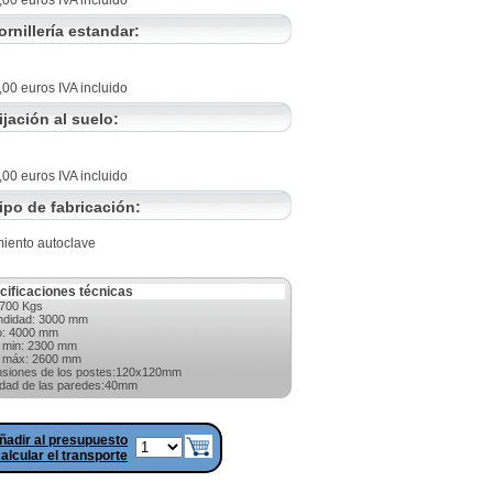
,00 euros IVA incluido
ornillería estandar:
,00 euros IVA incluido
ijación al suelo:
,00 euros IVA incluido
ipo de fabricación:
miento autoclave
cificaciones técnicas
700 Kgs
ndidad: 3000 mm
o: 4000 mm
a min: 2300 mm
a máx: 2600 mm
siones de los postes:120x120mm
dad de las paredes:40mm
ñadir al presupuesto
alcular el transporte