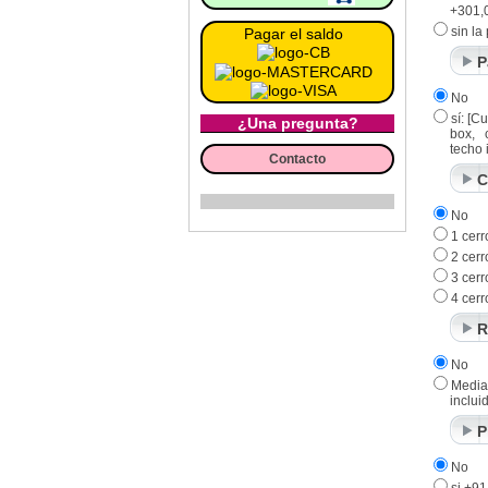
+301,0
sin la
Pagar el saldo
P
No
sí: [C
¿Una pregunta?
box, c
techo 
Contacto
C
No
1 cer
2 cerr
3 cerr
4 cerr
R
No
Media
inclui
P
No