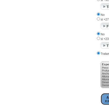
si +91
T
No
si +27
F
No
si +23
T
Trata
Espe
Peso:
Profu
Anch
Altur
Altur
Dimen
Densi
A
y c