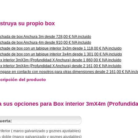
struya su propio box
chada de box Anchura 3m desde 728,00 € IVA incluido
chada de box Anchura 4m desde 910,00 € IVA incluido
chade de box con un tabique interior 3x3m desde 1 118,00 € IVA incluido
chade de box con un tabique interior 3x4m desde 1 301,00 € IVA incluido
x interior 3mX3m (Profundidad X Anchura) desde 1 860,00 € IVA incluido
x interior 3mX4m (Profundidad X Anchura) desde 2 161,00 € IVA incluido
ngase en contacto con nosotros para otras dimensiones desde 2 161,00 € IVA incl
cripción del producto
ja sus opciones para Box interior 3mX4m (Profundida
uerta:
nferior ( marco galvanizado y goznes ajustables)
a doble (marco galvanizado y goznes ajustables)