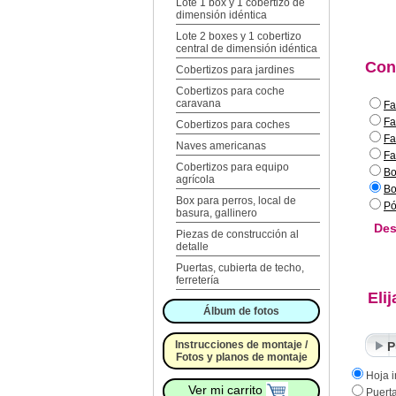
Lote 1 box y 1 cobertizo de
dimensión idéntica
Lote 2 boxes y 1 cobertizo
central de dimensión idéntica
Con
Cobertizos para jardines
Cobertizos para coche
caravana
Fa
Fa
Cobertizos para coches
Fa
Naves americanas
Fa
Cobertizos para equipo
Bo
agrícola
Bo
Box para perros, local de
Pó
basura, gallinero
Des
Piezas de construcción al
detalle
Puertas, cubierta de techo,
ferretería
Eli
Álbum de fotos
Instrucciones de montaje /
P
Fotos y planos de montaje
Hoja i
Ver mi carrito
Puert