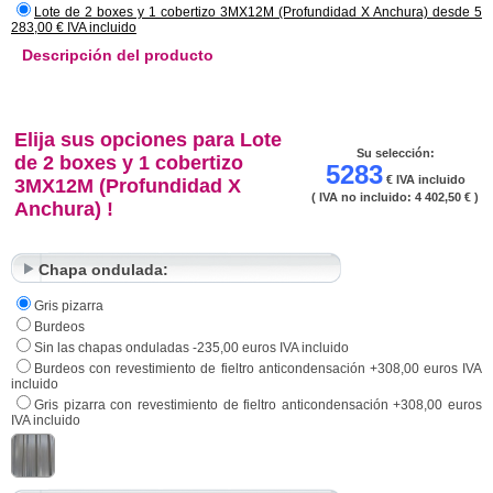
para encajar las tablas. También se pueden usar clavos o tornillos para dar al
Lote de 2 boxes y 1 cobertizo 3MX12M (Profundidad X Anchura) desde 5
283,00 € IVA incluido
conjunto una gran resistencia mecánica. El techo es de chapa de acero
ondulada. Las cerraduras no están incluidas. Tiene la posibilidad de añadir
Descripción del producto
módulos a su cobertizo o box comprando piezas suplementarias en la sección
"piezas de construcción al detalle".
Elija sus opciones para Lote
Su selección:
de 2 boxes y 1 cobertizo
5283
€ IVA incluido
3MX12M (Profundidad X
( IVA no incluido:
4 402,50 €
)
Anchura) !
Chapa ondulada:
Gris pizarra
Burdeos
Sin las chapas onduladas -235,00 euros IVA incluido
Burdeos con revestimiento de fieltro anticondensación +308,00 euros IVA
incluido
Gris pizarra con revestimiento de fieltro anticondensación +308,00 euros
IVA incluido