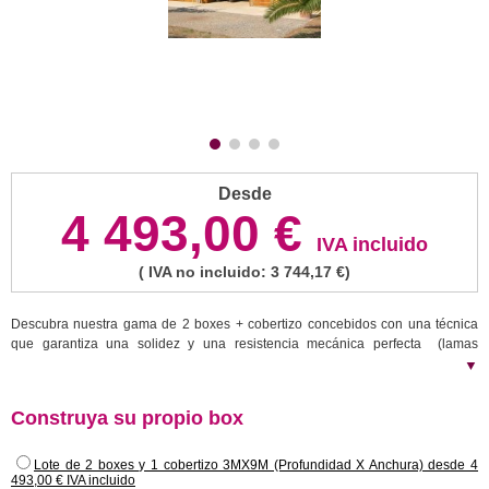
Desde
4 493,00 €
IVA incluido
( IVA no incluido: 3 744,17 €)
Descubra nuestra gama de 2 boxes + cobertizo concebidos con una técnica
que garantiza una solidez y una resistencia mecánica perfecta (lamas
machihembradas y postes acanalados). Toda nuestra madera, tratada en
▼
autoclave, puede dejarse natural o ser teñida. Los boxes poseen cubierta con
una o dos aguas. Todos nuestros cobertizos son de fácil instalación y montaje.
Construya su propio box
Van acompañados con un folleto explicativo (planos y fotos de montaje). El
montaje corre por su cuenta, ya sea sobre pilotes de hormigón, suelo de
cemento o directamente sobre el suelo. El kit se compone de: tablas
Lote de 2 boxes y 1 cobertizo 3MX9M (Profundidad X Anchura) desde 4
493,00 € IVA incluido
machihembradas de 40mm para construir las paredes y postes acanalados