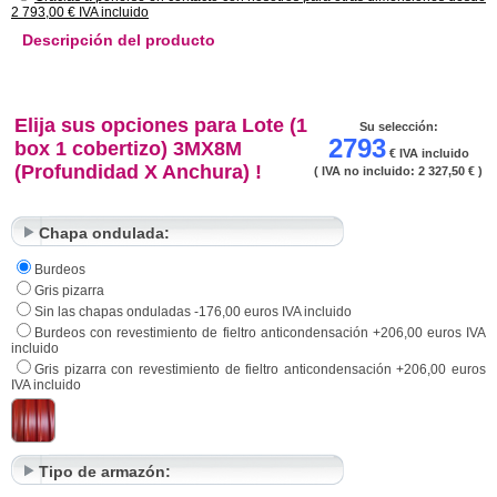
2 793,00 € IVA incluido
módulos a su cobertizo o box comprando piezas suplementarias en la sección
Descripción del producto
"piezas de construcción al detalle".
Elija sus opciones para Lote (1
Su selección:
2793
box 1 cobertizo) 3MX8M
€ IVA incluido
(Profundidad X Anchura) !
( IVA no incluido:
2 327,50 €
)
Chapa ondulada:
Burdeos
Gris pizarra
Sin las chapas onduladas -176,00 euros IVA incluido
Burdeos con revestimiento de fieltro anticondensación +206,00 euros IVA
incluido
Gris pizarra con revestimiento de fieltro anticondensación +206,00 euros
IVA incluido
Tipo de armazón: