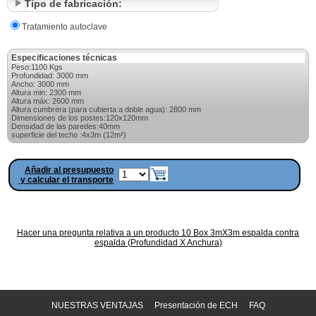
Tipo de fabricación:
Tratamiento autoclave
Especificaciones técnicas
Peso:1100 Kgs
Profundidad: 3000 mm
Ancho: 3000 mm
Altura min: 2300 mm
Altura máx: 2600 mm
Altura cumbrera (para cubierta a doble agua): 2800 mm
Dimensiones de los postes:120x120mm
Densidad de las paredes:40mm
superficie del techo :4x3m (12m²)
Añadir al presupuesto
y calcular el transporte
Hacer una pregunta relativa a un producto 10 Box 3mX3m espalda contra
espalda (Profundidad X Anchura)
NUESTRAS VENTAJAS
Presentación de ECH
FAQ