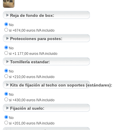
Reja de fondo de box:
No
si +674,00 euros IVA incluido
Protecciones para postes:
No
si +1 177,00 euros IVA incluido
Tornillería estandar:
No
si +210,00 euros IVA incluido
Kits de fijación al techo con soportes (estándares):
No
si +430,00 euros IVA incluido
Fijación al suelo:
No
si +201,00 euros IVA incluido