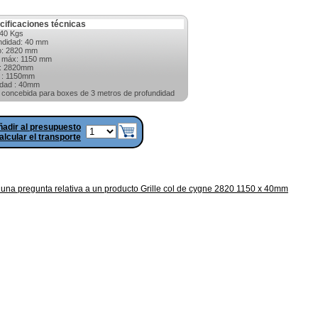
cificaciones técnicas
40 Kgs
ndidad: 40 mm
o: 2820 mm
a máx: 1150 mm
o: 2820mm
a : 1150mm
dad : 40mm
la concebida para boxes de 3 metros de profundidad
adir al presupuesto
alcular el transporte
una pregunta relativa a un producto Grille col de cygne 2820 1150 x 40mm