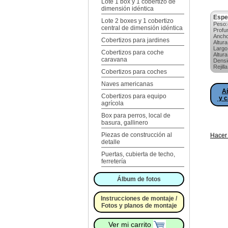
Lote 1 box y 1 cobertizo de
dimensión idéntica
Espe
Lote 2 boxes y 1 cobertizo
Peso:
central de dimensión idéntica
Profu
Anch
Cobertizos para jardines
Altur
Larg
Cobertizos para coche
Altur
caravana
Densi
Rejil
Cobertizos para coches
Naves americanas
Añ
Cobertizos para equipo
y c
agrícola
Box para perros, local de
basura, gallinero
Piezas de construcción al
Hacer 
detalle
Puertas, cubierta de techo,
ferretería
Álbum de fotos
Instrucciones de montaje /
Fotos y planos de montaje
Ver mi carrito